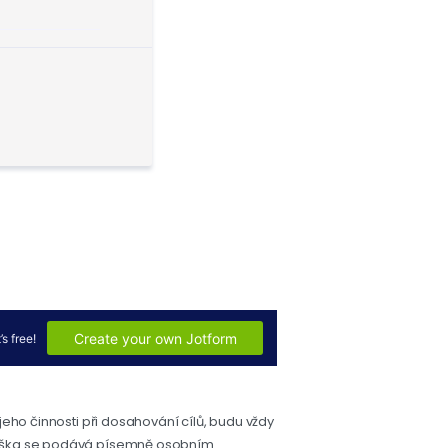
jeho činnosti při dosahování cílů, budu vždy
ihláška se podává písemně osobním