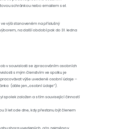
atovou schránkou nebo emailem s el.
 ve výši stanoveném na příslušný
tí výborem, na další období pak do 31. ledna
sob v souvislosti se zpracováním osobních
islosti s mým členstvím ve spolku je
zpracovávat výše uvedené osobní údaje –
ránka (dále jen „osobní údaje“).
spolek založen a s tím související činností
 3 let ode dne, kdy přestanu být členem
sahu shora uvedených, a to zejména v