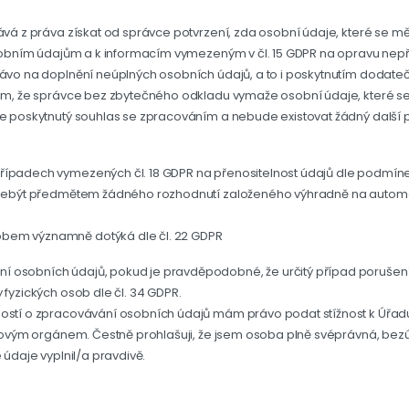
vá z práva získat od správce potvrzení, zda osobní údaje, které se mě 
osobním údajům a k informacím vymezeným v čl. 15 GDPR na opravu nepř
ávo na doplnění neúplných osobních údajů, a to i poskytnutím dodateč
om, že správce bez zbytečného odkladu vymaže osobní údaje, které se 
e poskytnutý souhlas se zpracováním a nebude existovat žádný další pr
ípadech vymezených čl. 18 GDPR na přenositelnost údajů dle podmínek 
R nebýt předmětem žádného rozhodnutí založeného výhradně na automa
bem významně dotýká dle čl. 22 GDPR
 osobních údajů, pokud je pravděpodobné, že určitý případ porušen
fyzických osob dle čl. 34 GDPR.
ností o zpracovávání osobních údajů mám právo podat stížnost k Úřad
orovým orgánem. Čestně prohlašuji, že jsem osoba plně svéprávná, bez
 údaje vyplnil/a pravdivě.