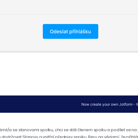
ámil/a se stanovami spolku, chci se stát členem spolku a podílet se na 
 dodržovat Stanovy a vnitřní předpisy spolku. Beru na vědomí, že př